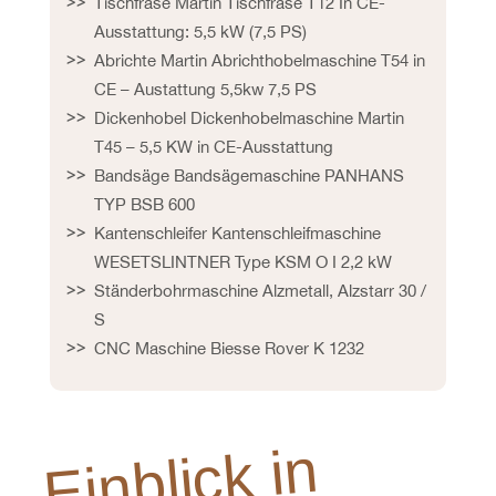
Tischfräse Martin Tischfräse T12 In CE-
Ausstattung: 5,5 kW (7,5 PS)
Abrichte Martin Abrichthobelmaschine T54 in
CE – Austattung 5,5kw 7,5 PS
Dickenhobel Dickenhobelmaschine Martin
T45 – 5,5 KW in CE-Ausstattung
Bandsäge Bandsägemaschine PANHANS
TYP BSB 600
Kantenschleifer Kantenschleifmaschine
WESETSLINTNER Type KSM O I 2,2 kW
Ständerbohrmaschine Alzmetall, Alzstarr 30 /
S
CNC Maschine Biesse Rover K 1232
Ei
n
bli
c
k i
n
u
n
s
L
ei
st
u
n
g
s
s
p
e
tr
u