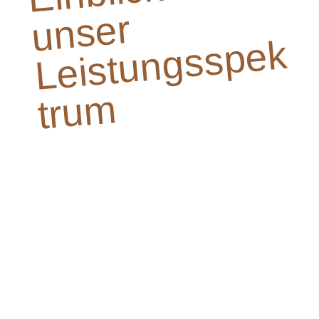
er
k
m