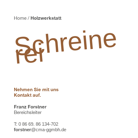
Holzwerkstatt
Home
/
S
c
h
r
ei
n
e
r
ei
Nehmen Sie mit uns
Kontakt auf.
Franz Forstner
Bereichsleiter
T:
0 86 69. 86 134-702
forstner
@cma-ggmbh.de